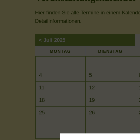
Hier finden Sie alle Termine in einem Kalend
Detailinformationen.
< Juli 2025
MO
NTAG
DI
ENSTAG
4
5
11
12
18
19
25
26