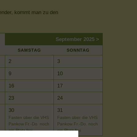
alender, kommt man zu den
September 2025 >
SA
MSTAG
SO
NNTAG
2
3
9
10
16
17
23
24
30
31
S
Fasten über die VHS
Fasten über die VHS
h
Pankow Fr.-Do. noch
Pankow Fr.-Do. noch
ein Platz frei
ein Platz frei