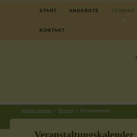
START
ANGEBOTE
TERMINE
Fasten
Terminübers
KONTAKT
Basen-Fasten
Über mich
Essbare Wildpflanzen
Informationen
Pilgern
Impressum
Ayurveda
Datenschutz
Ackern und Ruhen
Suche
Kranichzeit
Marion Werner
Termine
Terminkalender
Sternwanderung
Veranstaltungskalender