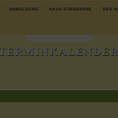
ANMELDUNG
HAUS STRODEHNE
DAS H
icht
Das Haus
Strodehne
Hochwasser
TERMINKALENDE