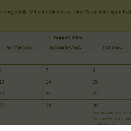
er dargestellt. Mit dem Klicken auf eine Veranstaltung im K
August 2025
MI
TTWOCH
DO
NNERSTAG
FR
EITAG
1
6
7
8
13
14
15
20
21
22
27
28
29
Fasten über die VH
Pankow Fr.-Do. noc
ein Platz frei