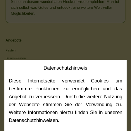
Sinne an diesem wunderbaren Flecken Erde empfehlen. Man tut
sich selbst was Gutes und entdeckt eine weitere Welt voller
Möglichkeiten.
Navigation
Angebote
überspringen
Fasten
Basen-Fasten
Essbare Wildpflanzen
Datenschutz­hinweis
Pilgern
Diese Internetseite verwendet Cookies um
Ayurveda
bestimmte Funktionen zu ermöglichen und das
Ackern und Ruhen
Angebot zu verbessern. Durch die weitere Nutzung
Kranichzeit
der Webseite stimmen Sie der Verwendung zu.
Sternwanderung
Weitere Informationen hierzu finden Sie in unseren
Datenschutzhinweisen.