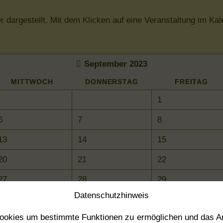
er dargestellt. Mit dem Klicken auf eine Veranstaltung im K
September 2023
MI
TTWOCH
DO
NNERSTAG
FR
EITAG
1
6
7
8
13
14
15
20
21
22
27
28
29
Datenschutz­hinweis
Cookies um bestimmte Funktionen zu ermöglichen und das A