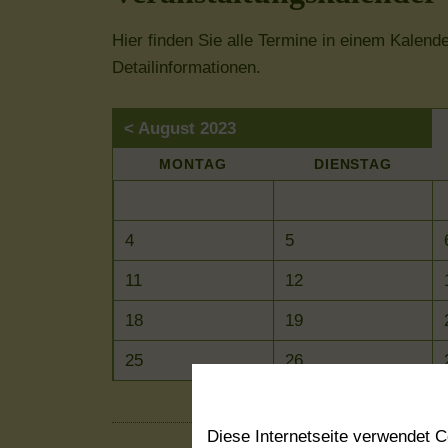
Hier finden Sie alle Termine in einem Kalend
Detailinformationen.
< August 2023
MO
NTAG
DI
ENSTAG
4
5
11
12
18
19
25
26
Diese Internetseite verwendet 