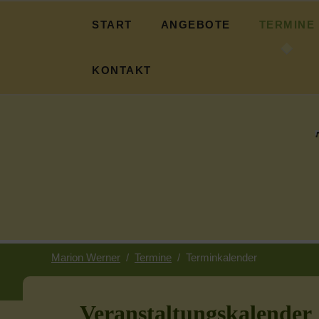
START
ANGEBOTE
TERMINE
Fasten
Terminübers
KONTAKT
Basen-Fasten
Über mich
Essbare Wildpflanzen
Informationen
Pilgern
Impressum
Ayurveda
Datenschutz
Ackern und Ruhen
Suche
Kranichzeit
Marion Werner
Termine
Terminkalender
Sternwanderung
Veranstaltungskalender