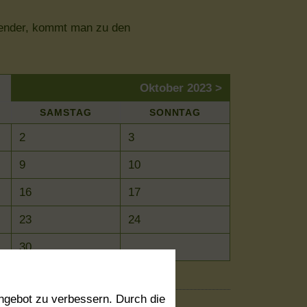
alender, kommt man zu den
Oktober 2023 >
SA
MSTAG
SO
NNTAG
2
3
9
10
16
17
23
24
30
ngebot zu verbessern. Durch die