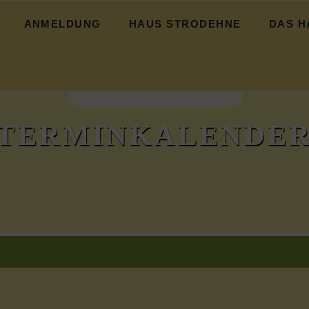
ANMELDUNG
HAUS STRODEHNE
DAS H
icht
Das Haus
Strodehne
Hochwasser
TERMINKALENDE