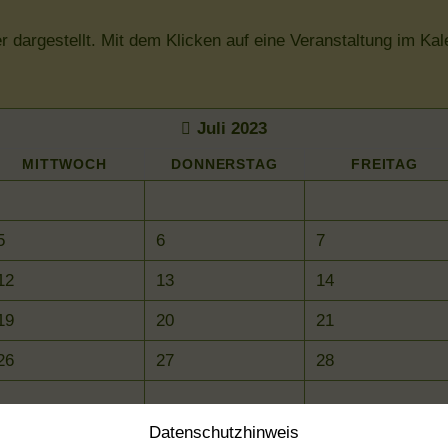
er dargestellt. Mit dem Klicken auf eine Veranstaltung im K
Juli 2023
MI
TTWOCH
DO
NNERSTAG
FR
EITAG
5
6
7
12
13
14
19
20
21
26
27
28
Datenschutz­hinweis