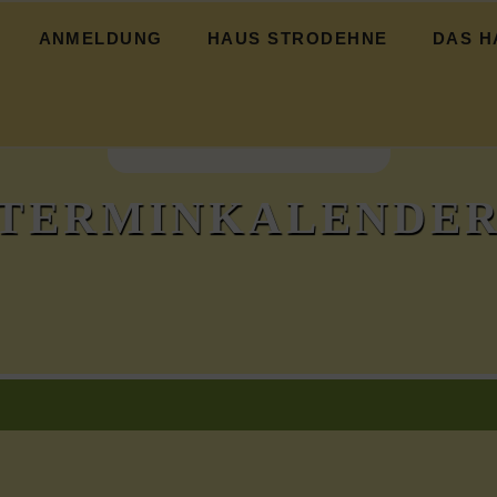
ANMELDUNG
HAUS STRODEHNE
DAS H
icht
Das Haus
Strodehne
Hochwasser
TERMINKALENDE