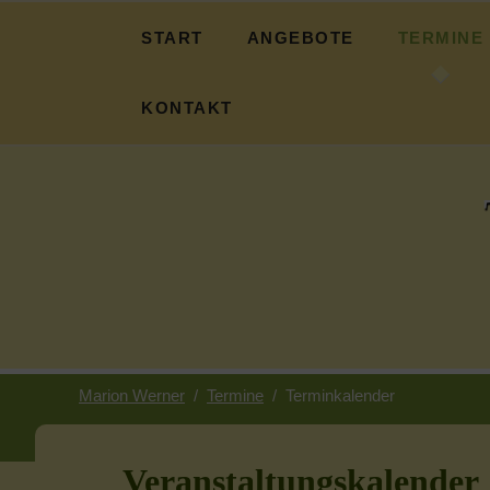
START
ANGEBOTE
TERMINE
Fasten
Terminübers
KONTAKT
Basen-Fasten
Über mich
Essbare Wildpflanzen
Informationen
Pilgern
Impressum
Ayurveda
Datenschutz
Ackern und Ruhen
Suche
Kranichzeit
Marion Werner
Termine
Terminkalender
Sternwanderung
Veranstaltungskalender