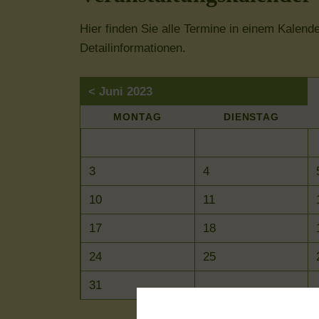
Hier finden Sie alle Termine in einem Kalend
Detailinformationen.
< Juni 2023
MO
NTAG
DI
ENSTAG
3
4
10
11
17
18
24
25
31