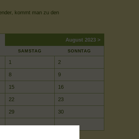
alender, kommt man zu den
August 2023 >
SA
MSTAG
SO
NNTAG
1
2
8
9
15
16
22
23
29
30